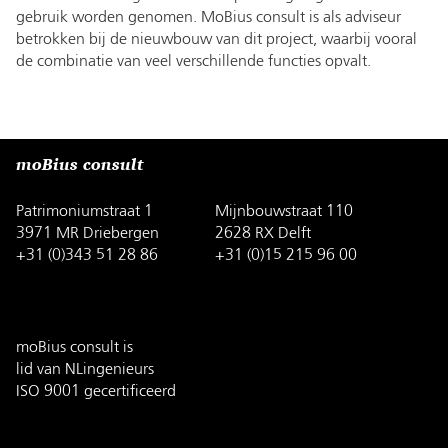
gebruik worden genomen. MoBius consult is als adviseur
betrokken bij de nieuwbouw van dit project, waarbij vooral
de combinatie van veel verschillende functies opvalt.
moBius consult
Patrimoniumstraat 1
Mijnbouwstraat 110
3971 MR Driebergen
2628 RX Delft
+31 (0)343 51 28 86
+31 (0)15 215 96 00
moBius consult is
lid van NLingenieurs
ISO 9001 gecertificeerd